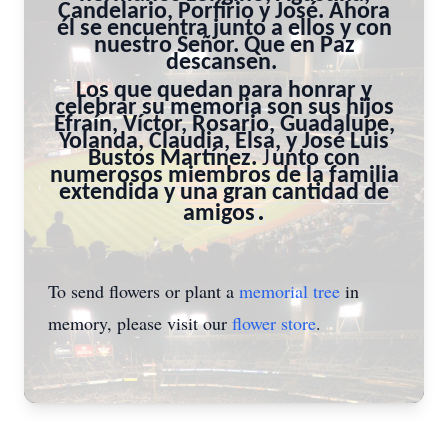
Candelario, Porfirio y José. Ahora
él se encuentra junto a ellos y con
nuestro Señor. Que en Paz
descansen.
Los que quedan para honrar y
celebrar su memoria son sus hijos
Efraín, Víctor, Rosario, Guadalupe,
Yolanda, Claudia, Elsa, y José Luis
Bustos Martínez.
J
unto con
numerosos miembros de la familia
extendida y una gran cantidad de
.
amigos
To send flowers or plant a
memorial tree
in
memory, please visit our
flower store
.