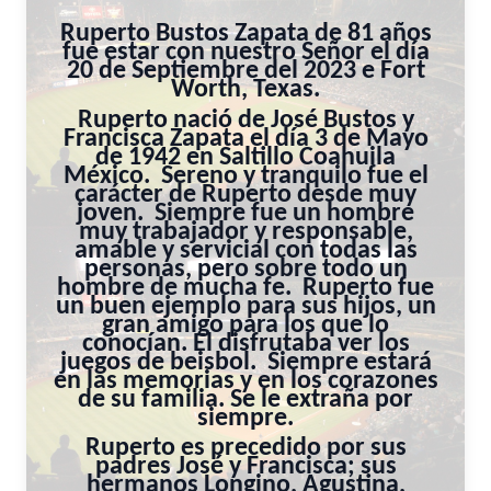
Ruperto Bustos Zapata de 81 años
fue estar con nuestro Señor el día
20 de Septiembre del 2023 e Fort
Worth, Texas.
Ruperto nació de José Bustos y
Francisca Zapata el día 3 de Mayo
de 1942 en Saltillo Coahuila
México. Sereno y tranquilo fue el
carácter de Ruperto desde muy
joven. Siempre fue un hombre
muy trabajador y responsable,
amable y servicial con todas las
personas, pero sobre todo un
hombre de mucha fe. Ruperto fue
un buen ejemplo para sus hijos, un
gran amigo para los que lo
conocían. El disfrutaba ver los
juegos de beisbol. Siempre estará
en las memorias y en los corazones
de su familia. Se le extraña por
siempre.
Ruperto es precedido por sus
padres José y Francisca; sus
hermanos Longino, Agustina,