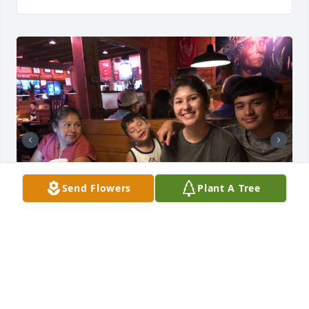
Send Flowers
Plant A Tree
+
63
Friends and Family uploaded 77 to the gallery.
FRIENDS AND FAMILY