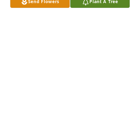
Send Flowers
Plant A Tree
I will miss you grandpa
JORGE LARA
Jan 09, 2023