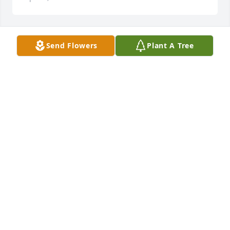
Send Flowers
Plant A Tree
+
99
Friends and Family uploaded 109 to the gallery.